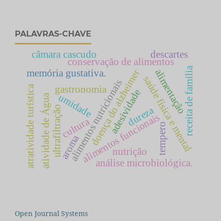
PALAVRAS-CHAVE
câmara cascudo
descartes
conservação de alimentos
receita de família
alimentação
doença do alzheimer
memória gustativa.
saúde física e mental
alimentos nutricionais
atratividade turística
gastronomia
adesividade
umidade
atividade de Água
ultrafiltração
dureza
alimentos funcionais
cultura
tempero
aroma
nutrição
análise microbiológica.
Open Journal Systems